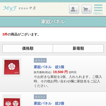
家紋パネル
3
件
の商品がございます。
価格順
新着順
オススメ
家紋パネル 紋1個
19,500
円
販売価格(税込):
送料別
※お好きな家紋を1個、入れられます。ご購入
時、その他お問い合わせ欄に家紋名をご記入
ください。
オススメ
家紋パネル 紋2個